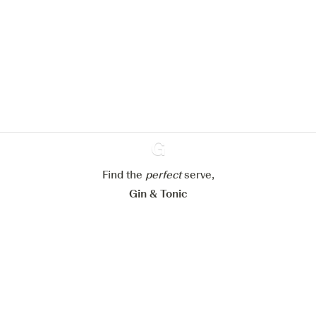
Nous aimerions utiliser des cookies
pour améliorer l’expérience de notre
site web.
En savoir plus sur
notre politique de gestion des
cookies
Paramétrer mes cookies
Find the
perfect
Ginventory
serve,
Refuser tout
Accepter tout
Gin & Tonic
News
Contact
Privacy Policy