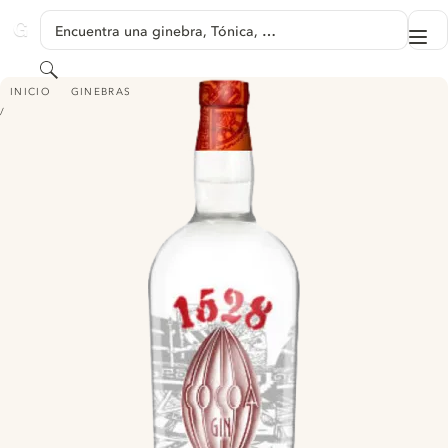
SALTAR A CONTENIDO
Encuentra una ginebra, Tónica, …
Me
GINVENTORY
Buscar
1528 COCOA GIN
INICIO
GINEBRAS