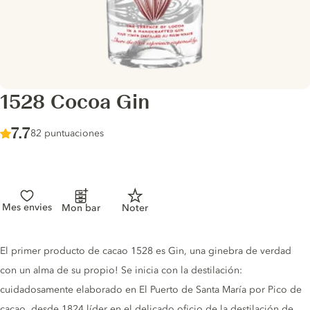
1528 Cocoa Gin
Score :
7.7
/ 10
82 puntuaciones
Mes envies
Mon bar
Noter
Gin description
El primer producto de cacao 1528 es Gin, una ginebra de verdad
con un alma de su propio! Se inicia con la destilación:
cuidadosamente elaborado en El Puerto de Santa María por Pico de
cacao, desde 1824 líder en el delicado oficio de la destilación de