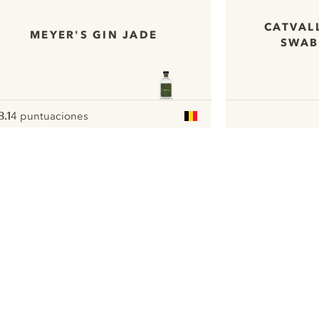
CATVAL
MEYER'S GIN JADE
SWAB
8.1
4 puntuaciones
ote :
 10
pour
ui.nextImg