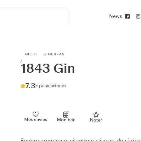
News
Face
1843 GIN
INICIO
GINEBRAS
1843 Gin
Score :
7.3
/ 10
5 puntuaciones
Mes envies
Mon bar
Noter
Gin description
Enebro aromático, cilantro y cáscara de cítri