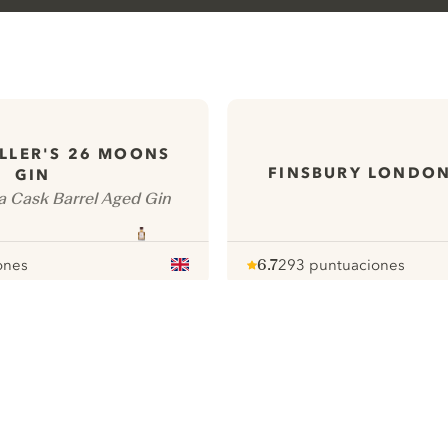
LLER'S 26 MOONS
FINSBURY LONDON
GIN
a Cask Barrel Aged Gin
ones
6.7
293 puntuaciones
Note :
/ 10
pour
ews
Todas nuestras ginebras
ontact
Cookies Settings
ivacy Policy