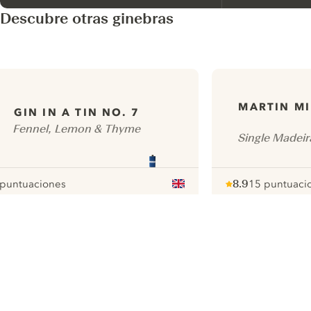
Descubre otras ginebras
MARTIN MI
GIN IN A TIN NO. 7
Fennel, Lemon & Thyme
Single Madeir
 puntuaciones
8.9
15 puntuaci
our
Note :
/ 10
pour
ui.nextImg
N
Find the
perfect
serve,
C
Gin & Tonic
Pr