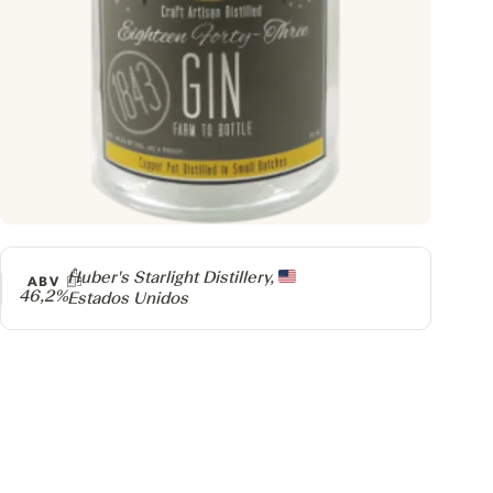
Producer
Huber's Starlight Distillery,
ABV
46,2%
Estados Unidos