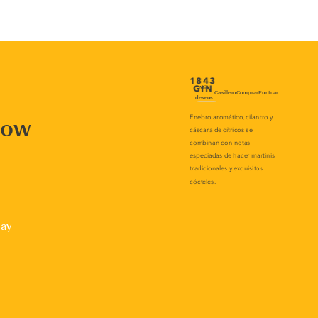
now
lay