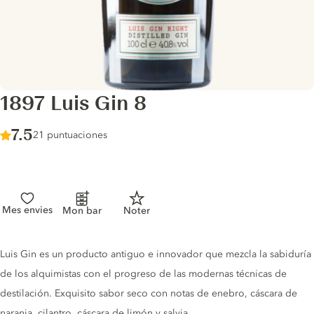
1897 Luis Gin 8
Score :
7.5
/ 10
21 puntuaciones
Mes envies
Mon bar
Noter
Gin description
Luis Gin es un producto antiguo e innovador que mezcla la sabiduría
de los alquimistas con el progreso de las modernas técnicas de
destilación. Exquisito sabor seco con notas de enebro, cáscara de
naranja, cilantro, cáscara de limón y salvia.