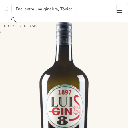
SALTAR A CONTENIDO
Encuentra una ginebra, Tónica, …
Me
GINVENTORY
Buscar
1897 LUIS GIN 8
INICIO
GINEBRAS