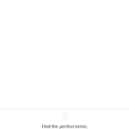
Nous aimerions utiliser des cookies
pour améliorer l’expérience de notre
site web.
En savoir plus sur
notre politique de gestion des
cookies
Paramétrer mes cookies
Refuser tout
Accepter tout
Find the
perfect
Ginventory
serve,