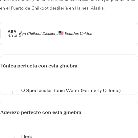
en el Puerto de Chilkoot destilería en Haines, Alaska.
ABV
Producer
Port Chilkoot Distillery,
Estados Unidos
45%
Tónica perfecta con esta ginebra
Q Spectacular Tonic Water
(Formerly Q Tonic)
Aderezo perfecto con esta ginebra
Lima