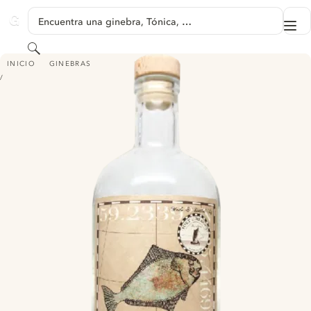
SALTAR A CONTENIDO
Encuentra una ginebra, Tónica, …
Me
GINVENTORY
Buscar
50 FATHOMS GIN
INICIO
GINEBRAS