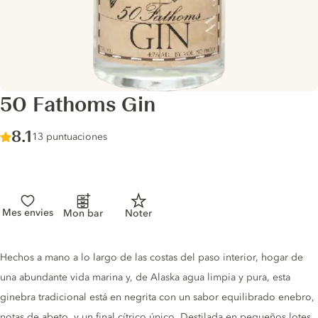
50 Fathoms Gin
Score :
8.1
/ 10
13 puntuaciones
Mes envies
Mon bar
Noter
Gin description
Hechos a mano a lo largo de las costas del paso interior, hogar de
una abundante vida marina y, de Alaska agua limpia y pura, esta
ginebra tradicional está en negrita con un sabor equilibrado enebro,
notas de abeto, y un final cítrico único. Destilada en pequeños lotes