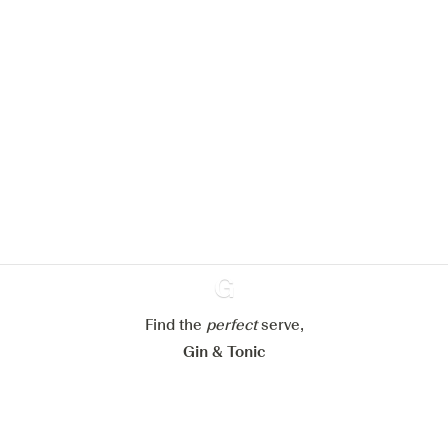
Nous aimerions utiliser des cookies
pour améliorer l’expérience de notre
site web.
En savoir plus sur
notre politique de gestion des
cookies
Paramétrer mes cookies
Refuser tout
Accepter tout
Find the
perfect
Ginventory
serve,
Gin & Tonic
News