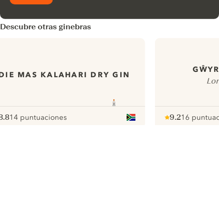
Descubre otras ginebras
GŴYR
DIE MAS KALAHARI DRY GIN
Lon
8.8
14 puntuaciones
9.2
16 puntua
ote :
 10
pour
Note :
/ 10
pour
ui.nextImg