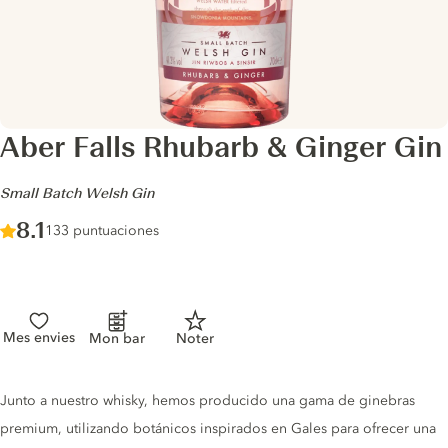
Aber Falls Rhubarb & Ginger Gin
-
Small Batch Welsh Gin
Score :
8.1
/ 10
133 puntuaciones
Mes envies
Mon bar
Noter
Gin description
Junto a nuestro whisky, hemos producido una gama de ginebras
premium, utilizando botánicos inspirados en Gales para ofrecer una