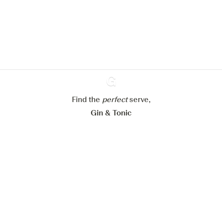
site web.
En savoir plus sur
notre politique de gestion des
cookies
Paramétrer mes cookies
Refuser tout
Accepter tout
Find the
perfect
Ginventory
serve,
Gin & Tonic
News
Contact
Privacy Policy
Todas nuestras ginebras