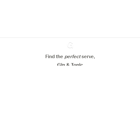
En savoir plus sur
notre politique de gestion des
cookies
Paramétrer mes cookies
Refuser tout
Accepter tout
Find the
perfect
Ginventory
serve,
Gin & Tonic
News
Contact
Privacy Policy
Todas nuestras ginebras