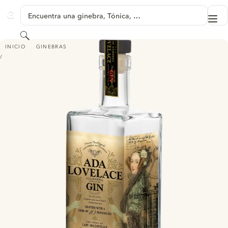
SALTAR A CONTENIDO
Encuentra una ginebra, Tónica, …
Me
GINVENTORY
Buscar
ADA LOVELACE GIN
INICIO
GINEBRAS