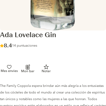
Ada Lovelace Gin
Score :
8.4
/ 10
14 puntuaciones
Mes envies
Mon bar
Noter
Gin description
The Family Coppola espera brindar aún más alegría a los entusiastas
de los cócteles de todo el mundo al crear una colección de espíritus
tan únicos y notables como las mujeres a las que honran. Todos
nuestros espíritus están elaborados en un estilo que refleja el carácter