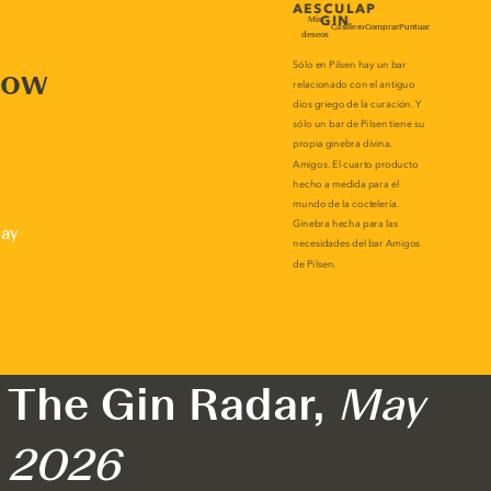
now
lay
The Gin Radar,
May
2026