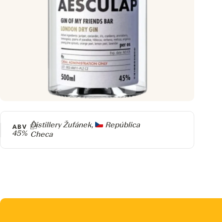
Producer
Distillery Žufánek,
República
ABV
45%
Checa