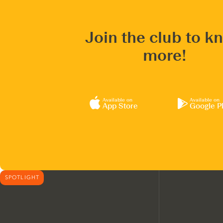
Join the club to k
more!
Available on
Available on
App Store
Google P
SPOTLIGHT