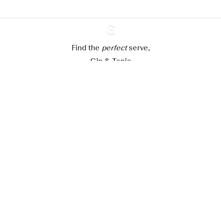
Paramétrer mes cookies
Refuser tout
Accepter tout
Find the
perfect
Ginventory
serve,
Gin & Tonic
News
Contact
Privacy Policy
Todas nuestras ginebras
Cookies Settings