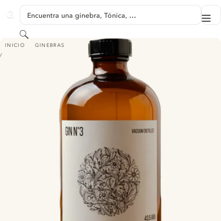
SALTAR A CONTENIDO
Encuentra una ginebra, Tónica, …
Me
GINVENTORY
Buscar
ALCHIMIA GIN N°3
INICIO
GINEBRAS