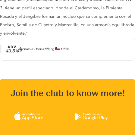
3, tiene un perfil especiado, donde el Cardamomo, la Pimienta
Rosada y el Jengibre forman un núcleo que se complementa con el
Enebro, Semilla de Cilantro y Manzanilla, en una armonía equilibrada
y envolvente."
ABV
Producer
Alchimia Brewstillery,
Chile
43.5%
Join the club to know more!
Available on
Available on
App Store
Google Play