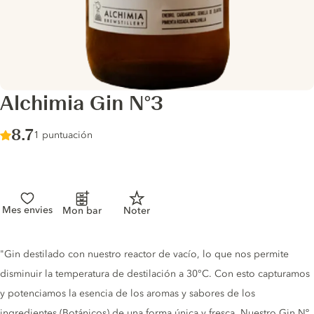
Alchimia Gin N°3
Score :
8.7
/ 10
1 puntuación
Mes envies
Mon bar
Noter
Gin description
"Gin destilado con nuestro reactor de vacío, lo que nos permite
disminuir la temperatura de destilación a 30°C. Con esto capturamos
y potenciamos la esencia de los aromas y sabores de los
ingredientes (Botánicos) de una forma única y fresca. Nuestro Gin Nº