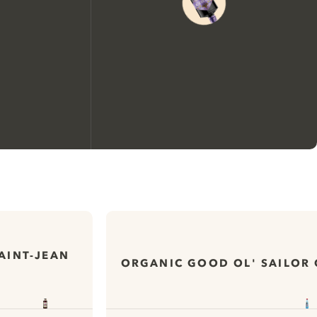
Nous aimerions utiliser des
cookies pour améliorer
l’expérience de notre site web.
En savoir plus sur
notre politique de gestion
AINT-JEAN
ORGANIC GOOD OL' SAILOR 
des cookies