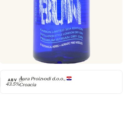
Producer
Aura Proizvodi d.o.o.,
ABV
43.5%
Croacia