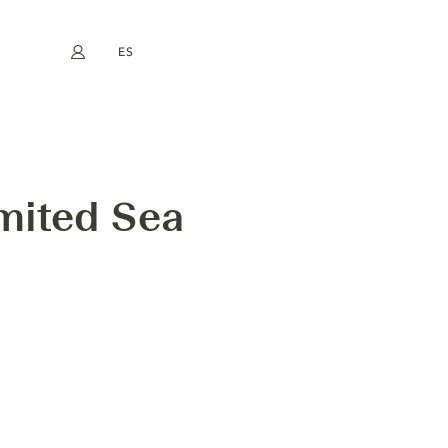
ES
Mi cuenta
book
Instagram
EN
FR
DE
NL
mited Sea