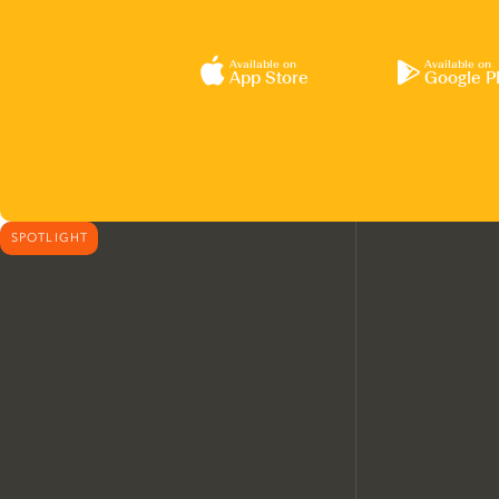
Available on
Available on
App Store
Google P
SPOTLIGHT