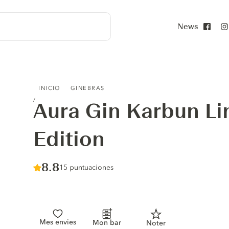
News
Face
AURA GIN KARBUN LIMITED SEA EDITION
INICIO
GINEBRAS
Aura Gin Karbun Li
Edition
Score :
8.8
/ 10
15 puntuaciones
Mes envies
Mon bar
Noter