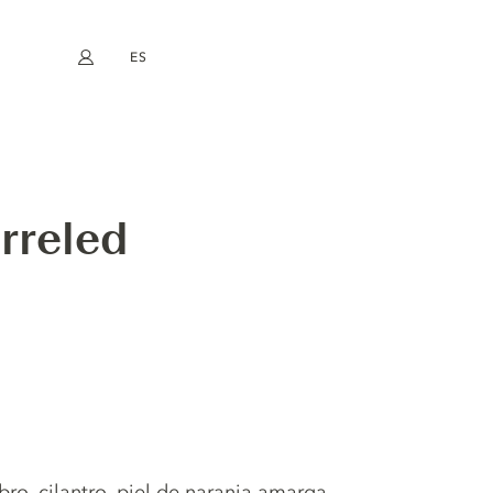
ES
Mi cuenta
book
Instagram
EN
FR
DE
NL
rreled
ro, cilantro, piel de naranja amarga,