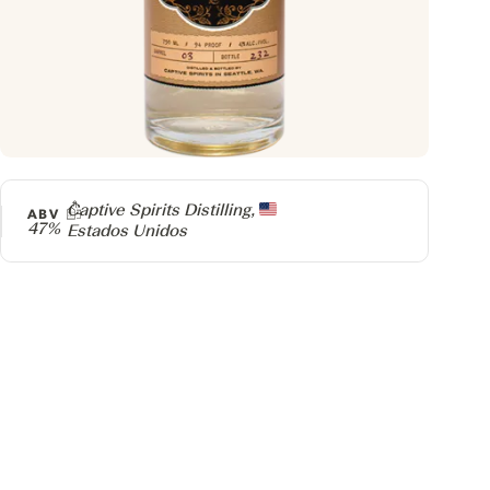
Producer
Captive Spirits Distilling,
ABV
47%
Estados Unidos