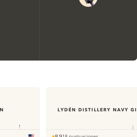
Nous aimerions utiliser des
cookies pour améliorer
l’expérience de notre site web.
En savoir plus sur
notre politique de gestion
IN
LYDÉN DISTILLERY NAVY G
des cookies
Paramétrer mes cookies
8.9
18 puntuaciones