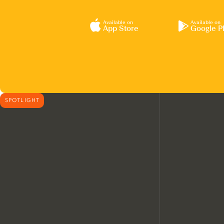
Available on
Available on
App Store
Google P
SPOTLIGHT