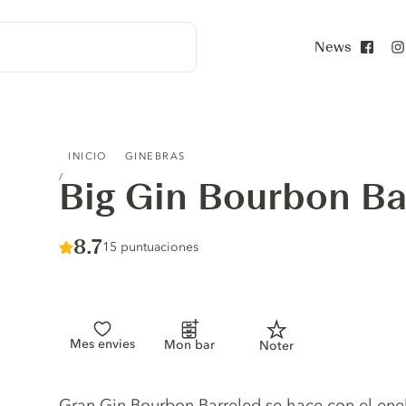
News
Face
BIG GIN BOURBON BARRELED
INICIO
GINEBRAS
Big Gin Bourbon Ba
Score :
8.7
/ 10
15 puntuaciones
Mes envies
Mon bar
Noter
Gin description
Gran Gin Bourbon Barreled se hace con el eneb