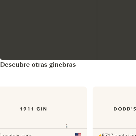
Descubre otras ginebras
1911 GIN
DODD'S
0 puntuaciones
8.7
17 puntuaci