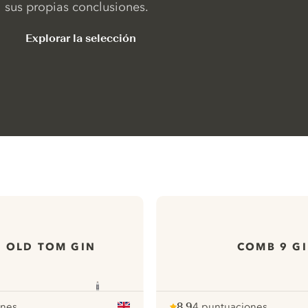
sus propias conclusiones.
Explorar la selección
 OLD TOM GIN
COMB 9 G
ones
8.9
4 puntuaciones