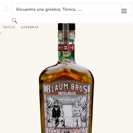
SALTAR A CONTENIDO
Encuentra una ginebra, Tónica, …
Me
GINVENTORY
Buscar
BLAUM BROS OAK RESERVE GIN
INICIO
GINEBRAS