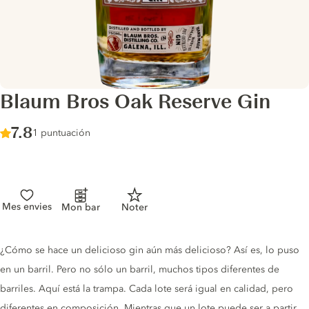
Blaum Bros Oak Reserve Gin
Score :
7.8
/ 10
1 puntuación
Mes envies
Mon bar
Noter
Gin description
¿Cómo se hace un delicioso gin aún más delicioso? Así es, lo puso
en un barril. Pero no sólo un barril, muchos tipos diferentes de
barriles. Aquí está la trampa. Cada lote será igual en calidad, pero
diferentes en composición. Mientras que un lote puede ser a partir