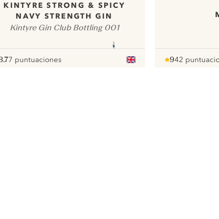
KINTYRE STRONG & SPICY
NAVY STRENGTH GIN
Kintyre Gin Club Bottling 001
8.7
7 puntuaciones
9
42 puntuaci
ote :
 10
pour
Note :
/ 10
pour
ui.nextImg
Nous aimerions utiliser des cookies
pour améliorer l’expérience de notre