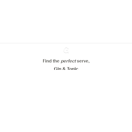
site web.
En savoir plus sur
notre politique de gestion des
cookies
Paramétrer mes cookies
Refuser tout
Accepter tout
Find the
perfect
Ginventory
serve,
Gin & Tonic
News
Contact
Privacy Policy
Todas nuestras ginebras