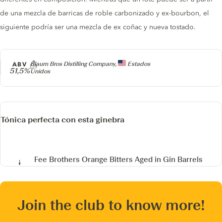
de una mezcla de barricas de roble carbonizado y ex-bourbon, el
siguiente podría ser una mezcla de ex coñac y nueva tostado.
Producer
ABV
Blaum Bros Distilling Company,
Estados
51,5%
Unidos
Tónica perfecta con esta ginebra
Fee Brothers Orange Bitters
Aged in Gin Barrels
Join the club to know more!