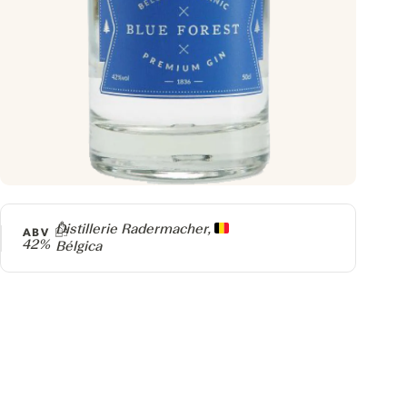
Producer
Distillerie Radermacher,
ABV
42%
Bélgica