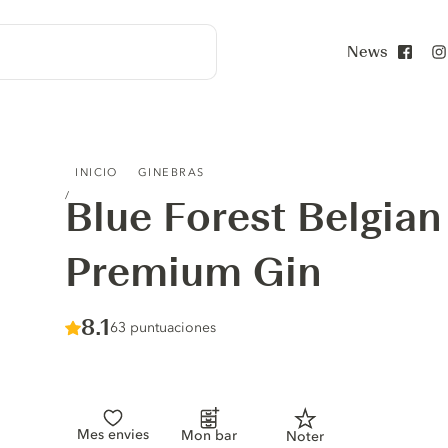
News
Face
BLUE FOREST BELGIAN ORGANIC PREMIUM GIN
INICIO
GINEBRAS
Blue Forest Belgian
Premium Gin
Score :
8.1
/ 10
63 puntuaciones
Mes envies
Mon bar
Noter