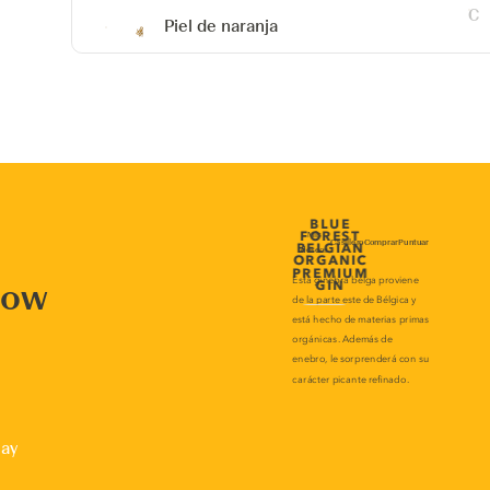
Piel de naranja
now
lay