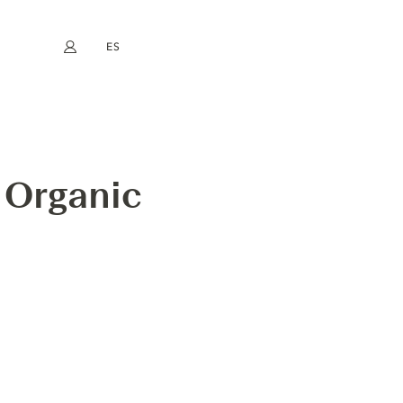
ES
Mi cuenta
book
Instagram
EN
FR
DE
NL
 Organic