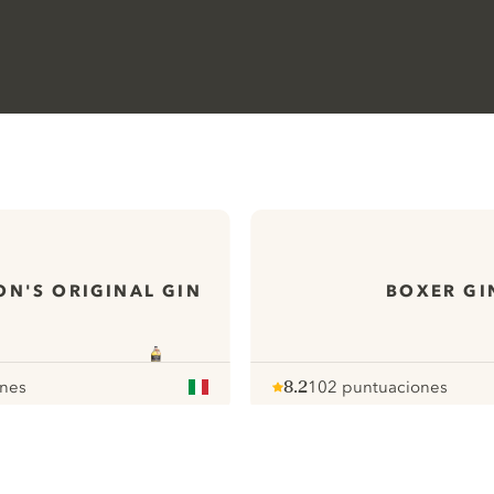
N'S ORIGINAL GIN
BOXER GI
ones
8.2
102 puntuaciones
Note :
/ 10
pour