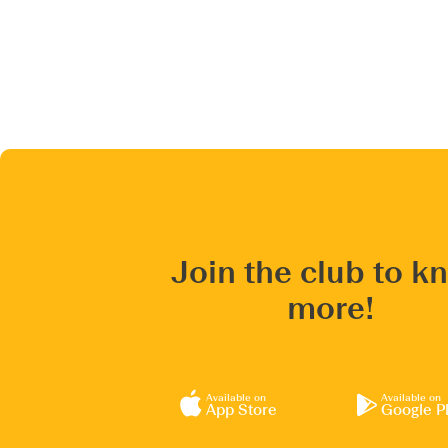
Join the club to k
more!
Available on
Available on
App Store
Google P