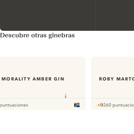
Descubre otras ginebras
MORALITY AMBER GIN
ROBY MARTO
 puntuaciones
9
260 puntuaci
our
Note :
/ 10
pour
ui.nextImg