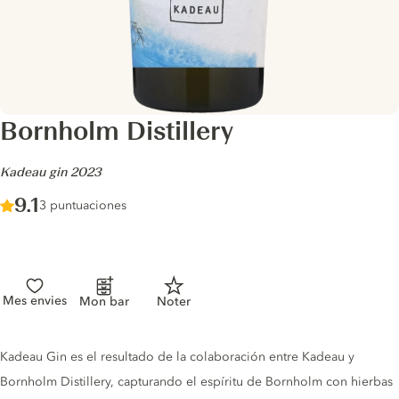
Bornholm Distillery
-
Kadeau gin 2023
Score :
9.1
/ 10
3 puntuaciones
Mes envies
Mon bar
Noter
Gin description
Kadeau Gin es el resultado de la colaboración entre Kadeau y
Bornholm Distillery, capturando el espíritu de Bornholm con hierbas