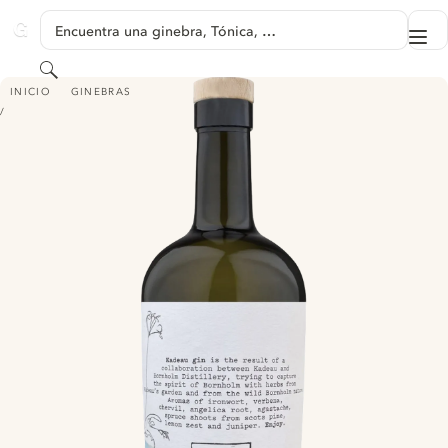
SALTAR A CONTENIDO
Encuentra una ginebra, Tónica, …
Me
GINVENTORY
Buscar
BORNHOLM DISTILLERY - KADEAU GIN 2023
INICIO
GINEBRAS