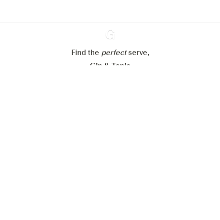
Paramétrer mes cookies
Refuser tout
Accepter tout
Find the
perfect
Ginventory
serve,
Gin & Tonic
News
Contact
Privacy Policy
Todas nuestras ginebras
Cookies Settings