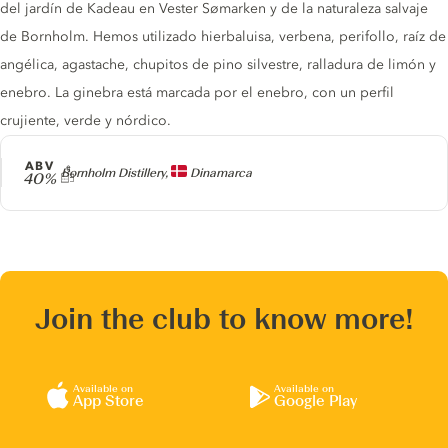
del jardín de Kadeau en Vester Sømarken y de la naturaleza salvaje
de Bornholm. Hemos utilizado hierbaluisa, verbena, perifollo, raíz de
angélica, agastache, chupitos de pino silvestre, ralladura de limón y
enebro. La ginebra está marcada por el enebro, con un perfil
crujiente, verde y nórdico.
ABV
Producer
Bornholm Distillery,
Dinamarca
40%
Join the club to know more!
Available on
Available on
App Store
Google Play