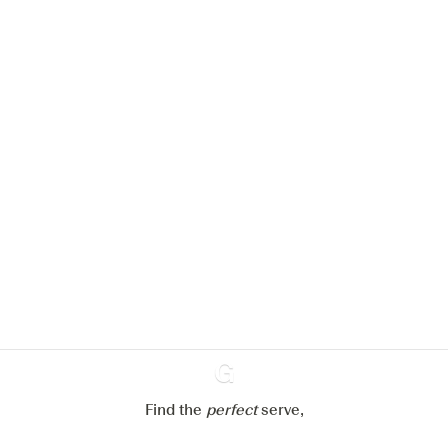
Nous aimerions utiliser des cookies
pour améliorer l’expérience de notre
site web.
En savoir plus sur
notre politique de gestion des
cookies
Paramétrer mes cookies
Refuser tout
Accepter tout
Find the
perfect
Ginventory
serve,
Gin & Tonic