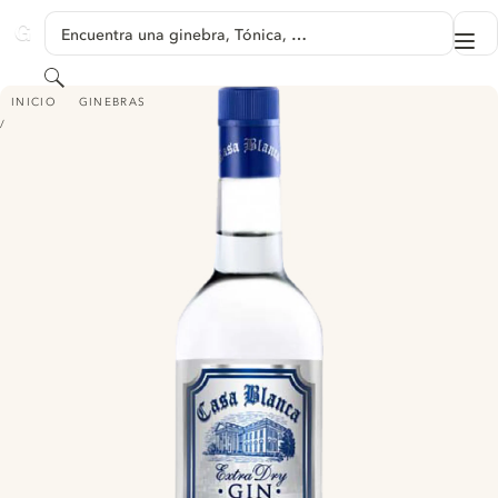
SALTAR A CONTENIDO
Encuentra una ginebra, Tónica, …
Me
GINVENTORY
Buscar
CASA BLANCA EXTRA DRY GIN
INICIO
GINEBRAS