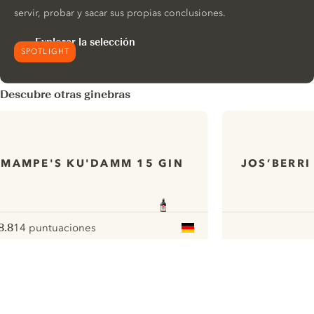
servir, probar y sacar sus propias conclusiones.
Explorar la selección
SPOTLIGHT
Descubre otras ginebras
MAMPE'S KU'DAMM 15 GIN
JOS’BERRI
8.8
14 puntuaciones
ote :
 10
pour
ui.nextImg