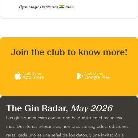
Producer
Brew Magic Distilleries,
India
Join the club to know more!
Available on
Available on
App Store
Google Play
The Gin Radar,
May 2026
Los gins que nuestra comunidad ha puesto en el mapa este
mes. Destilerías artesanales, nombres consagrados, ediciones
raras: cada uno es una señal de los datos, y una invitación a