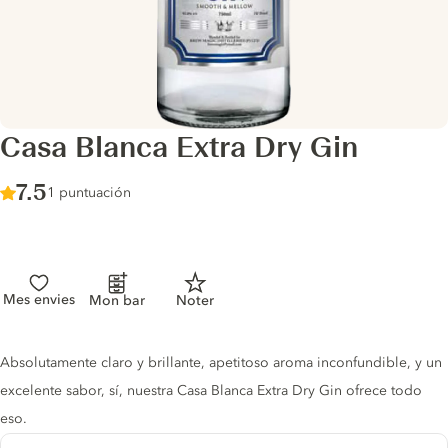
Casa Blanca Extra Dry Gin
Score :
7.5
/ 10
1 puntuación
Mes envies
Mon bar
Noter
Gin description
Absolutamente claro y brillante, apetitoso aroma inconfundible, y un
excelente sabor, sí, nuestra Casa Blanca Extra Dry Gin ofrece todo
eso.