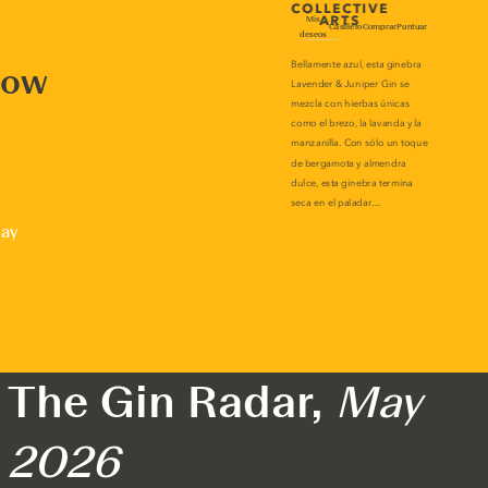
now
lay
The Gin Radar,
May
2026