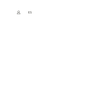
ES
Mi cuenta
book
Instagram
EN
FR
DE
NL