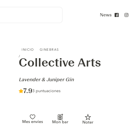
News
Face
COLLECTIVE ARTS - LAVENDER & JUNIPER GIN
INICIO
GINEBRAS
Collective Arts
-
Lavender & Juniper Gin
Score :
7.9
/ 10
3 puntuaciones
Mes envies
Mon bar
Noter