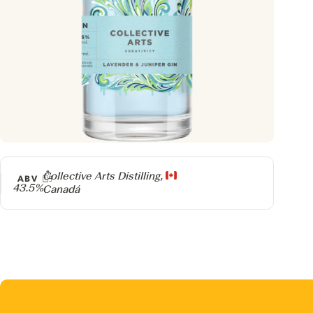
Producer
Collective Arts Distilling,
ABV
43.5%
Canadá