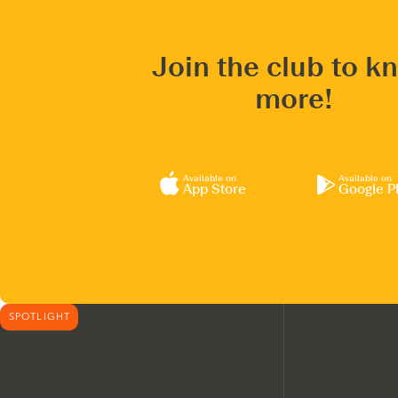
Join the club to k
more!
Available on
Available on
App Store
Google P
SPOTLIGHT