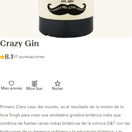
Crazy Gin
Score :
8.1
/ 10
31 puntuaciones
Mes envies
Mon bar
Noter
Gin description
Primero Claro Lassi del mundo, es el resultado de la misión de la
loca Singh para crear una verdadera ginebra británica india que
combina las fuertes raíces indias británicas de la icónica G&T con las
tradiciones de su herencia indígena y la educación británica. Las