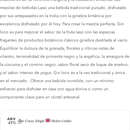
mezclas de bebidas Lassi una bebida tradicional punjabi, disfrutado
por sus antepasados ​​en la India con la ginebra británica por
excelencia disfrutado por él hoy. Para crear la mezcla perfecta, Gin
loco es para mejorar el sabor de la fruta lassi con las especias
fragantes de productos botánicos clásicos ginebra destilada al vacío.
Equilibrar la dulzura de la granada, florales y cítricas notas de
cilantro, terrenalidad de pimienta negro y la angélica, la amargura de
la cúrcuma y el comino negro, sabor floral seco de bayas de enebro,
y el sabor intenso de yogur, Gin loco es a la vez tradicional y única
en el mercado . Ofrece una bebida increíble, con un mínimo
esfuerzo para disfrutar en casa con agua tónica o como un
componente clave para un cóctel artesanal.
ABV
Producer
The Crazy Singh,
Reino Unido
41%