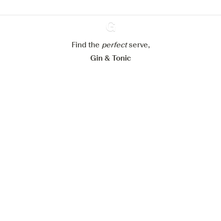
Paramétrer mes cookies
Refuser tout
Accepter tout
Find the
perfect
Ginventory
serve,
Gin & Tonic
News
Contact
Privacy Policy
Todas nuestras ginebras
Cookies Settings