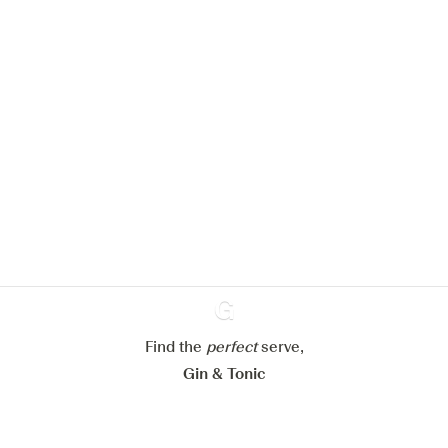
Nous aimerions utiliser des cookies
pour améliorer l’expérience de notre
site web.
En savoir plus sur
notre politique de gestion des
cookies
Paramétrer mes cookies
Refuser tout
Accepter tout
Find the
perfect
Ginventory
serve,
Gin & Tonic
News