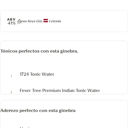
ABV
Producer
Cross Keys Gin,
Letonia
41%
Tónicos perfectos con esta ginebra.
1724 Tonic Water
Fever Tree Premium Indian Tonic Water
Aderezo perfecto con esta ginebra