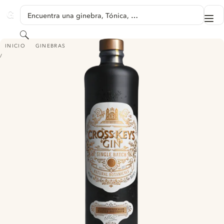
SALTAR A CONTENIDO
Encuentra una ginebra, Tónica, …
Me
GINVENTORY
Buscar
CROSS KEYS GIN
INICIO
GINEBRAS