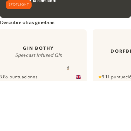
Explorar la selección
SPOTLIGHT
Descubre otras ginebras
GIN BOTHY
DORFB
Speycast Infused Gin
8.8
6 puntuaciones
6.1
1 puntuaci
ote :
 10
pour
Note :
/ 10
pour
ui.nextImg