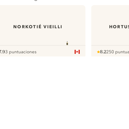
NORKOTIÉ VIEILLI
HORTU
7.9
3 puntuaciones
8.2
250 puntua
ote :
 10
pour
Note :
/ 10
pour
ui.nextImg