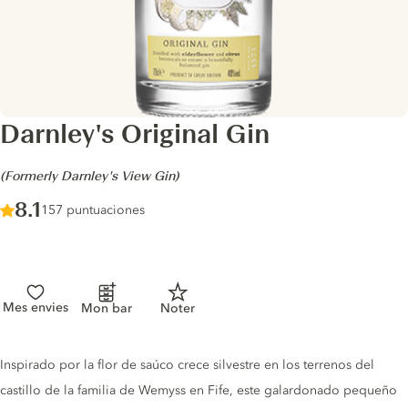
Darnley's Original Gin
-
(Formerly Darnley's View Gin)
Score :
8.1
/ 10
157 puntuaciones
Mes envies
Mon bar
Noter
Gin description
Inspirado por la flor de saúco crece silvestre en los terrenos del
castillo de la familia de Wemyss en Fife, este galardonado pequeño