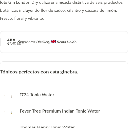
lote Gin London Dry utiliza una mezcla distintiva de seis productos
botánicos incluyendo flor de saúco, cilantro y cáscara de limón.
Fresco, floral y vibrante.
ABV
Producer
Kingsbarns Distillery,
Reino Unido
40%
Tónicos perfectos con esta ginebra.
1724 Tonic Water
Fever Tree Premium Indian Tonic Water
Thomas Henry Tonic Water