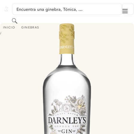
SALTAR A CONTENIDO
Encuentra una ginebra, Tónica, …
Me
GINVENTORY
Buscar
DARNLEY'S ORIGINAL GIN - (FORMERLY DARNLEY'S VIEW GIN)
INICIO
GINEBRAS