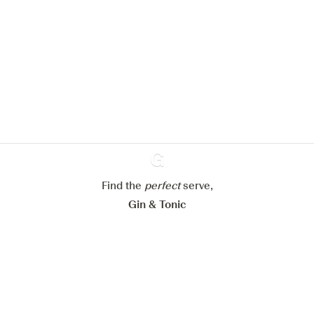
Nous aimerions utiliser des cookies
pour améliorer l’expérience de notre
site web.
En savoir plus sur
notre politique de gestion des
cookies
Paramétrer mes cookies
Find the
perfect
Ginventory
serve,
Refuser tout
Accepter tout
Gin & Tonic
News
Contact