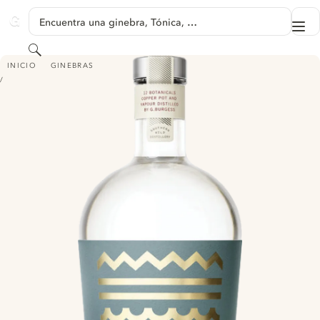
SALTAR A CONTENIDO
Encuentra una ginebra, Tónica, …
Me
GINVENTORY
Buscar
DASHER + FISHER OCEAN GIN
INICIO
GINEBRAS