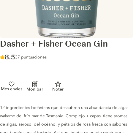
Dasher + Fisher Ocean Gin
Score :
8.5
/ 10
37 puntuaciones
Mes envies
Mon bar
Noter
Gin description
12 ingredientes botánicos que descubren una abundancia de algas
wakame del frío mar de Tasmania. Complejo + capas, tiene aromas
de algas, aerosol del océano, y pétalos de rosa fresca con sabores
nori, jazmín y maní tostado. Así que limpiar se puede servir por sí