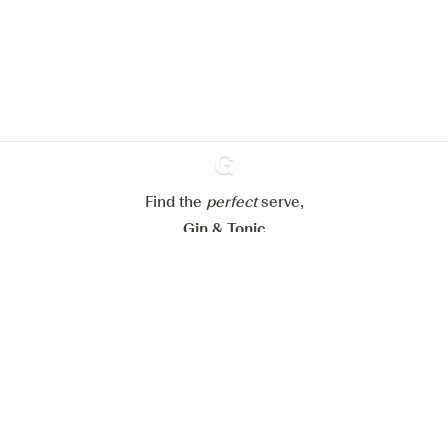
En savoir plus sur
notre politique de gestion des
cookies
Paramétrer mes cookies
Refuser tout
Accepter tout
Find the
perfect
Ginventory
serve,
Gin & Tonic
News
Contact
Privacy Policy
Todas nuestras ginebras