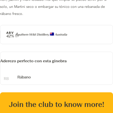
solo, un Martini seco o embargar su tónico con una rebanada de
rábano fresco.
ABV
Producer
Southern Wild Distillery,
Australia
42%
Aderezo perfecto con esta ginebra
Rábano
Join the club to know more!