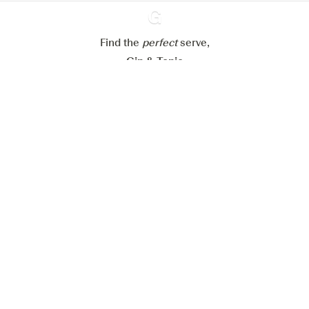
Refuser tout
Accepter tout
Find the
perfect
Ginventory
serve,
Gin & Tonic
News
Contact
Privacy Policy
Todas nuestras ginebras
Cookies Settings
Available on
Available on
App Store
Google Play