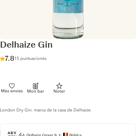
Delhaize Gin
Score :
7.8
/ 10
15 puntuaciones
Mes envies
Mon bar
Noter
Gin description
London Dry Gin. marca de la casa de Delhaize.
ABV
Producer
S.A. Delhaize Group N. V.,
Bélgica