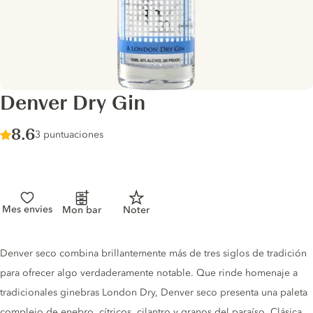
Denver Dry Gin
Score :
8.6
/ 10
3 puntuaciones
Mes envies
Mon bar
Noter
Gin description
Denver seco combina brillantemente más de tres siglos de tradición
para ofrecer algo verdaderamente notable. Que rinde homenaje a
tradicionales ginebras London Dry, Denver seco presenta una paleta
complejo de enebro, cítricos, cilantro y granos del paraíso. Clásica