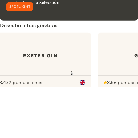
Explorar la selección
SPOTLIGHT
Descubre otras ginebras
EXETER GIN
G
8.4
32 puntuaciones
8.5
6 puntuaci
ote :
 10
pour
Note :
/ 10
pour
ui.nextImg