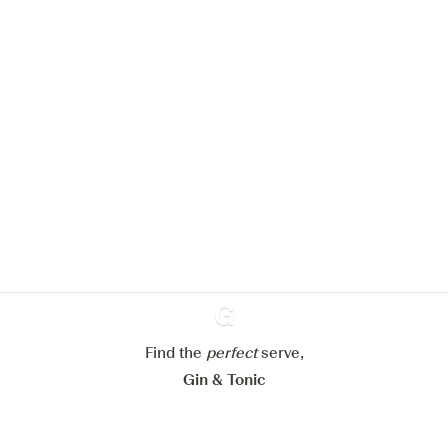
Nous aimerions utiliser des cookies
pour améliorer l’expérience de notre
site web.
En savoir plus sur
notre politique de gestion des
cookies
Paramétrer mes cookies
Refuser tout
Accepter tout
Find the
perfect
Ginventory
serve,
Gin & Tonic
News