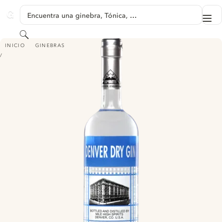
SALTAR A CONTENIDO
Encuentra una ginebra, Tónica, …
Me
GINVENTORY
Buscar
DENVER DRY GIN
INICIO
GINEBRAS