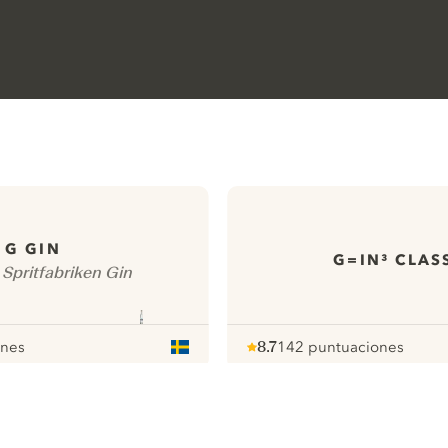
G GIN
G=IN³ CLAS
Spritfabriken Gin
ones
8.7
142 puntuaciones
Note :
/ 10
pour