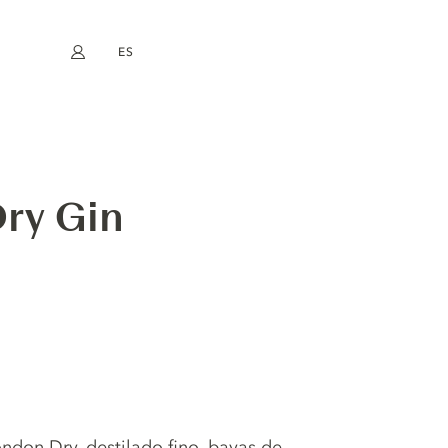
ES
Mi cuenta
book
Instagram
EN
FR
DE
NL
ry Gin
ondon Dry. destilado fino, bayas de