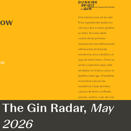
now
lay
The Gin Radar,
May
2026