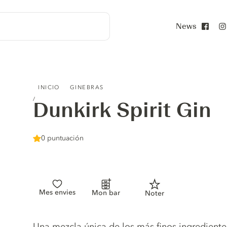
News
Face
DUNKIRK SPIRIT GIN
INICIO
GINEBRAS
Dunkirk Spirit Gin
0 puntuación
Mes envies
Mon bar
Noter
Gin description
Una mezcla única de los más finos ingredientes