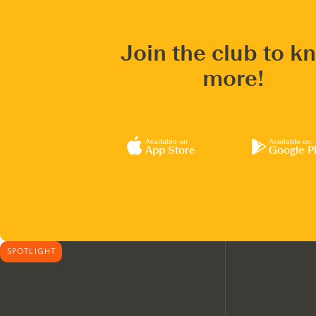
Join the club to k
more!
Available on
Available on
App Store
Google P
SPOTLIGHT