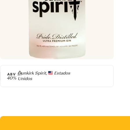
Producer
Dunkirk Spirit,
Estados
ABV
40%
Unidos