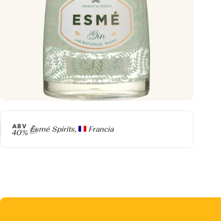
ABV
Producer
Esmé Spirits,
Francia
40%