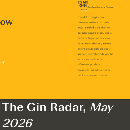
now
lay
The Gin Radar,
May
2026