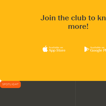
Join the club to k
more!
Available on
Available on
App Store
Google P
SPOTLIGHT