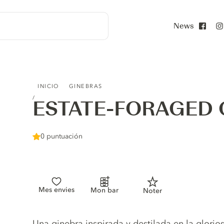
News
Face
ESTATE-FORAGED GIN
INICIO
GINEBRAS
ESTATE-FORAGED 
0 puntuación
Mes envies
Mon bar
Noter
Gin description
Una ginebra inspirada y destilada en la glori