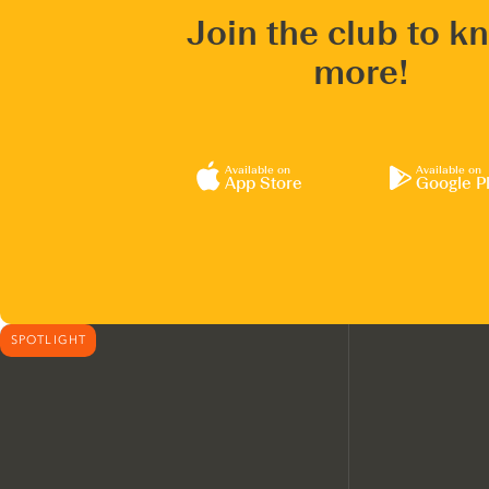
Join the club to k
more!
Available on
Available on
App Store
Google P
SPOTLIGHT