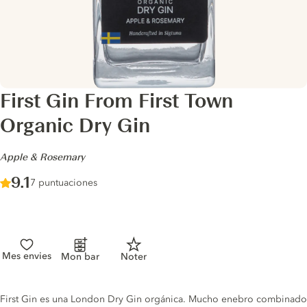
First Gin From First Town
Organic Dry Gin
-
Apple & Rosemary
Score :
9.1
/ 10
7 puntuaciones
Mes envies
Mon bar
Noter
Gin description
First Gin es una London Dry Gin orgánica. Mucho enebro combinado