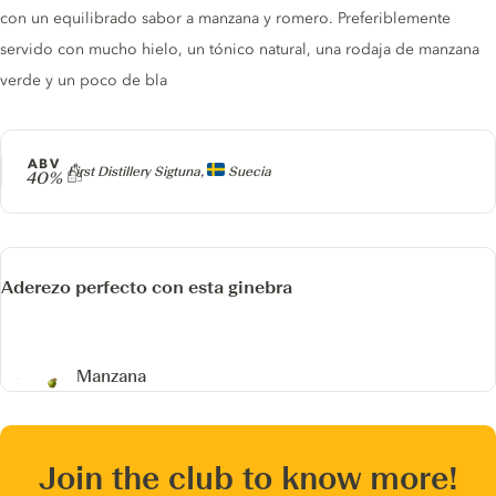
con un equilibrado sabor a manzana y romero. Preferiblemente
servido con mucho hielo, un tónico natural, una rodaja de manzana
verde y un poco de bla
ABV
Producer
First Distillery Sigtuna,
Suecia
40%
Aderezo perfecto con esta ginebra
Manzana
Join the club to know more!