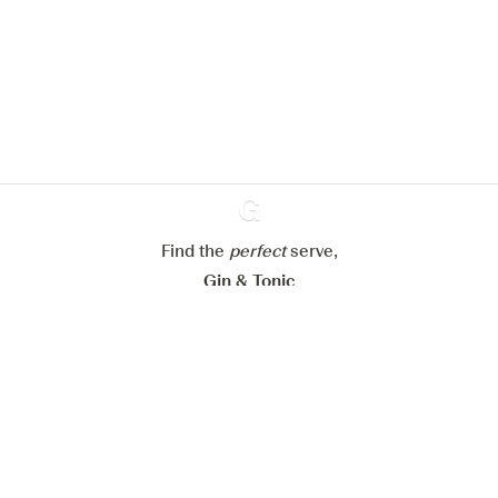
site web.
En savoir plus sur
notre politique de gestion des
cookies
Paramétrer mes cookies
Refuser tout
Accepter tout
Find the
perfect
Ginventory
serve,
Gin & Tonic
News
Contact
Privacy Policy