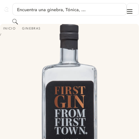
SALTAR A CONTENIDO
Encuentra una ginebra, Tónica, …
Me
GINVENTORY
Buscar
FIRST GIN FROM FIRST TOWN ORGANIC DRY GIN - APPLE & ROSEMARY
INICIO
GINEBRAS