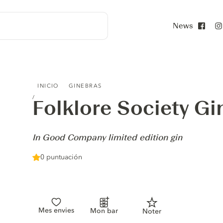
News
Face
FOLKLORE SOCIETY GIN - IN GOOD COMPANY LIMITED E
INICIO
GINEBRAS
Folklore Society Gi
-
In Good Company limited edition gin
0 puntuación
Mes envies
Mon bar
Noter