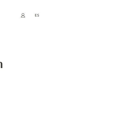
ES
Mi cuenta
book
Instagram
EN
FR
DE
NL
DITION GIN
n