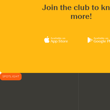
Join the club to k
more!
Available on
Available on
App Store
Google P
SPOTLIGHT