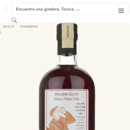
SALTAR A CONTENIDO
Encuentra una ginebra, Tónica, …
Me
GINVENTORY
Buscar
FOXDENTON TOTTERING SLOE GIN
INICIO
GINEBRAS