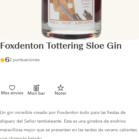
Foxdenton Tottering Sloe Gin
Score :
6
/ 10
2 puntuaciones
Mes envies
Mon bar
Noter
Gin description
Un gin increíble creado por Foxdenton todo para las fiestas de
disparo del Señor tambaleante. Esta es una ginebra de endrino
maravillosa mejor que se presentan en las tardes de verano calientes
con champán helado.