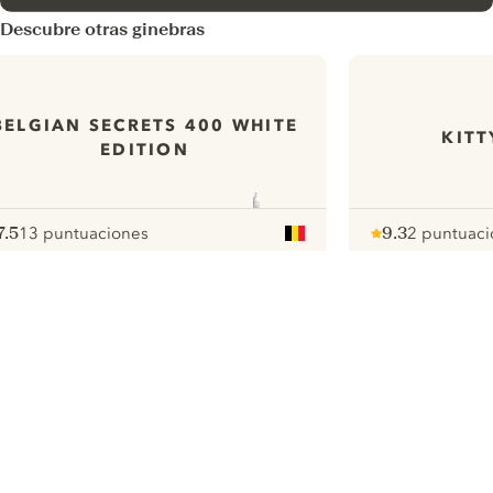
Descubre otras ginebras
BELGIAN SECRETS 400 WHITE
KITT
EDITION
7.5
13 puntuaciones
9.3
2 puntuaci
ote :
 10
pour
Note :
/ 10
pour
ui.nextImg