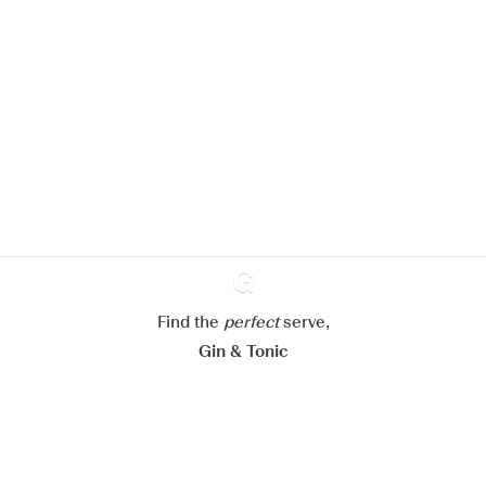
Nous aimerions utiliser des cookies
pour améliorer l’expérience de notre
site web.
En savoir plus sur
notre politique de gestion des
cookies
Paramétrer mes cookies
Refuser tout
Accepter tout
Find the
perfect
Ginventory
serve,
Gin & Tonic
News
Contact