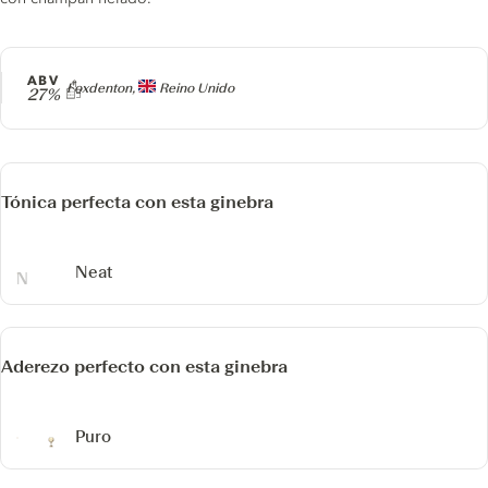
ABV
Producer
Foxdenton,
Reino Unido
27%
Tónica perfecta con esta ginebra
Neat
Aderezo perfecto con esta ginebra
Puro