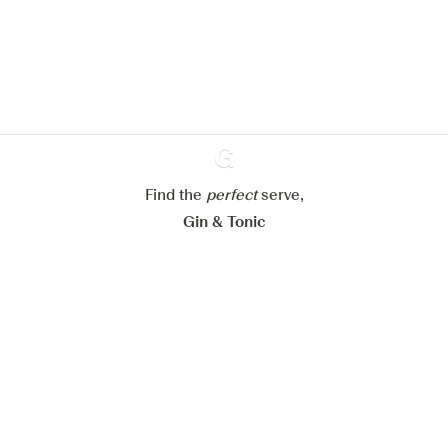
site web.
En savoir plus sur
notre politique de gestion des
cookies
Paramétrer mes cookies
Refuser tout
Accepter tout
Find the
perfect
Ginventory
serve,
Gin & Tonic
News
Contact
Privacy Policy
Todas nuestras ginebras