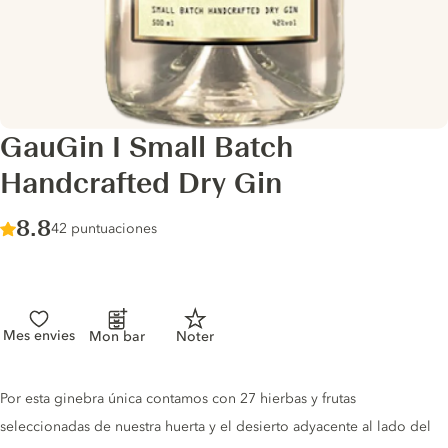
GauGin I Small Batch
Handcrafted Dry Gin
Score :
8.8
/ 10
42 puntuaciones
Mes envies
Mon bar
Noter
Gin description
Por esta ginebra única contamos con 27 hierbas y frutas
seleccionadas de nuestra huerta y el desierto adyacente al lado del