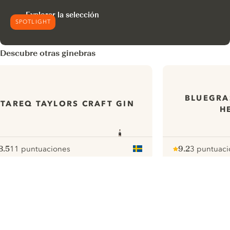
Explorar la selección
SPOTLIGHT
Descubre otras ginebras
BLUEGRA
TAREQ TAYLORS CRAFT GIN
H
8.5
11 puntuaciones
9.2
3 puntuaci
ote :
 10
pour
Note :
/ 10
pour
ui.nextImg