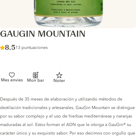
GAUGIN MOUNTAIN
Score :
8.5
/ 10
13 puntuaciones
Mes envies
Mon bar
Noter
Gin description
Después de 35 meses de elaboración y utilizando métodos de
destilación tradicionales y artesanales, GauGin Mountain se distingue
por su sabor complejo y el uso de hierbas mediterráneas y naranjas
maduradas al sol. Estos forman el ADN que le otorga a GauGin® su
carácter único y su exquisito sabor. Por eso decimos con orgullo que