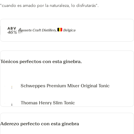
"cuando es amado por la naturaleza, lo disfrutarás".
ABV
Producer
Bassets Craft Distillery,
Bélgica
46%
Tónicos perfectos con esta ginebra.
Schweppes Premium Mixer Original Tonic
Thomas Henry Slim Tonic
Aderezo perfecto con esta ginebra