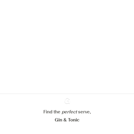
Nous aimerions utiliser des cookies
pour améliorer l’expérience de notre
site web.
En savoir plus sur
notre politique de gestion des
cookies
Paramétrer mes cookies
Refuser tout
Accepter tout
Find the
perfect
Ginventory
serve,
Gin & Tonic