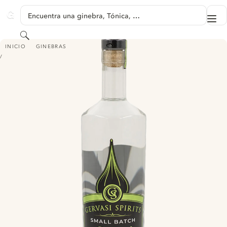
SALTAR A CONTENIDO
Encuentra una ginebra, Tónica, …
Me
GINVENTORY
Buscar
GERVASI SPIRITS SMALL BATCH GIN
INICIO
GINEBRAS