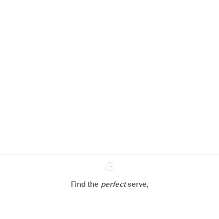
Nous aimerions utiliser des cookies
pour améliorer l’expérience de notre
site web.
En savoir plus sur
notre politique de gestion des
cookies
Paramétrer mes cookies
Refuser tout
Accepter tout
Find the
perfect
Ginventory
serve,
Gin & Tonic