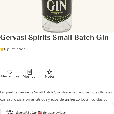
Gervasi Spirits Small Batch Gin
0 puntuación
Mes envies
Mon bar
Noter
Gin description
La ginebra Gervasi's Small Batch Gin ofrece tentadoras notas florales
con sabrosos aromas cítricos y ecos de un lienzo botánico clásico.
ABV
Producer
Gervasi Spirits,
Estados Unidos