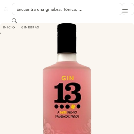
SALTAR A CONTENIDO
Encuentra una ginebra, Tónica, …
Me
GINVENTORY
Buscar
GIN 13 RASPBERRY
INICIO
GINEBRAS