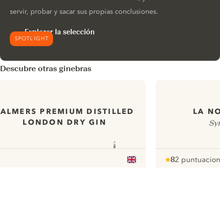
servir, probar y sacar sus propias conclusiones.
Explorar la selección
SPOTLIGHT
Descubre otras ginebras
PALMERS PREMIUM DISTILLED
LA N
LONDON DRY GIN
Sy
8
2 puntuacio
Note :
/ 10
pour
ui.nextImg