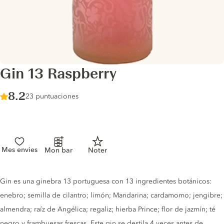
Gin 13 Raspberry
Score :
8.2
/ 10
23 puntuaciones
Mes envies
Mon bar
Noter
Gin description
Gin es una ginebra 13 portuguesa con 13 ingredientes botánicos:
enebro; semilla de cilantro; limón; Mandarina; cardamomo; jengibre;
almendra; raíz de Angélica; regaliz; hierba Prince; flor de jazmín; té
negro y frambuesas frescas. Este gin se destila 4 veces antes de