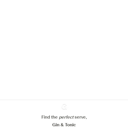
Nous aimerions utiliser des cookies
pour améliorer l’expérience de notre
site web.
En savoir plus sur
notre politique de gestion des
cookies
Paramétrer mes cookies
Refuser tout
Accepter tout
Find the
perfect
Ginventory
serve,
Gin & Tonic