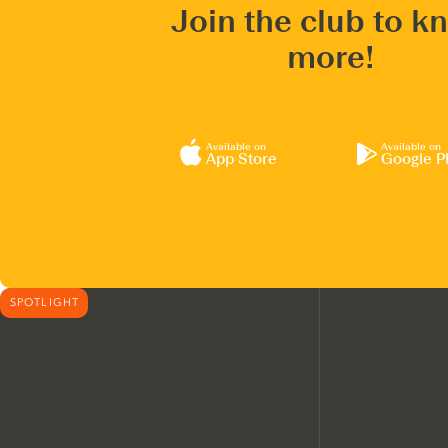
Join the club to k
more!
Available on
Available on
App Store
Google P
SPOTLIGHT