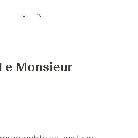
ES
Mi cuenta
book
Instagram
EN
FR
DE
NL
 Le Monsieur
ento antiguo de las artes herbales, una