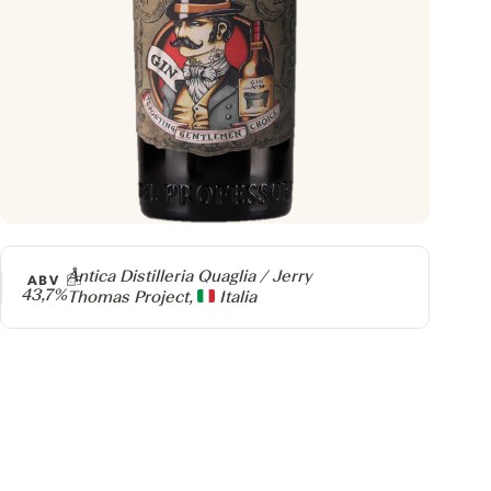
Producer
Antica Distilleria Quaglia / Jerry
ABV
43,7%
Thomas Project,
Italia