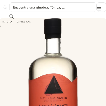
SALTAR A CONTENIDO
Encuentra una ginebra, Tónica, …
Me
GINVENTORY
Buscar
GIN LES ÉLÉMENTS NO.1
INICIO
GINEBRAS