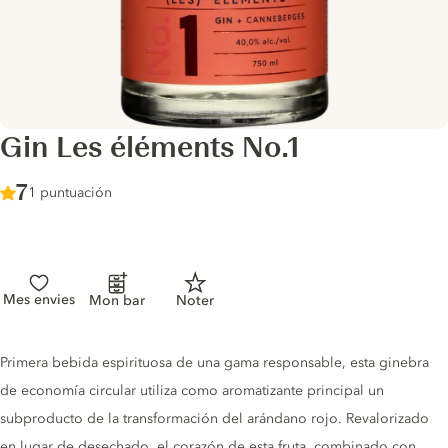
Gin Les éléments No.1
Score :
7
/ 10
1 puntuación
Mes envies
Mon bar
Noter
Gin description
Primera bebida espirituosa de una gama responsable, esta ginebra
de economía circular utiliza como aromatizante principal un
subproducto de la transformación del arándano rojo. Revalorizado
en lugar de desechado, el corazón de esta fruta, combinado con