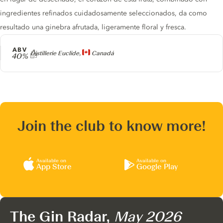
ingredientes refinados cuidadosamente seleccionados, da como
resultado una ginebra afrutada, ligeramente floral y fresca.
ABV
Producer
Distillerie Euclide,
Canadá
40%
Join the club to know more!
Available on
Available on
App Store
Google Play
The Gin Radar,
May 2026