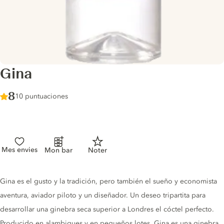
Gina
Score :
8
/ 10
10 puntuaciones
Mes envies
Mon bar
Noter
Gin description
Gina es el gusto y la tradición, pero también el sueño y economista
aventura, aviador piloto y un diseñador. Un deseo tripartita para
desarrollar una ginebra seca superior a Londres el cóctel perfecto.
Producido en alambiques y en pequeños lotes, Gina es una ginebra