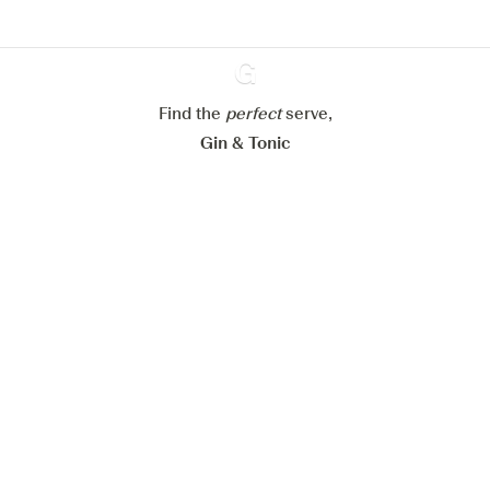
Paramétrer mes cookies
Refuser tout
Accepter tout
Find the
perfect
Ginventory
serve,
Gin & Tonic
News
Contact
Privacy Policy
Todas nuestras ginebras
Cookies Settings