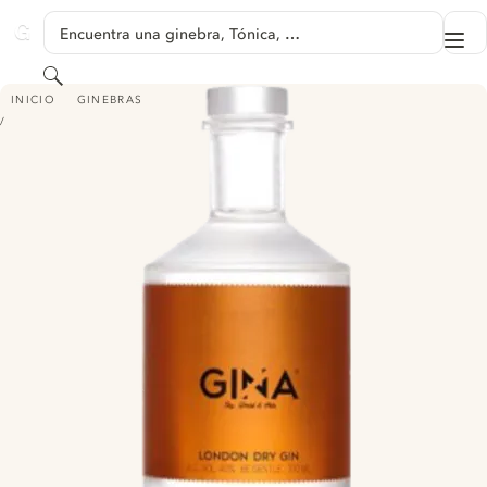
SALTAR A CONTENIDO
Encuentra una ginebra, Tónica, …
Me
GINVENTORY
Buscar
GINA
INICIO
GINEBRAS