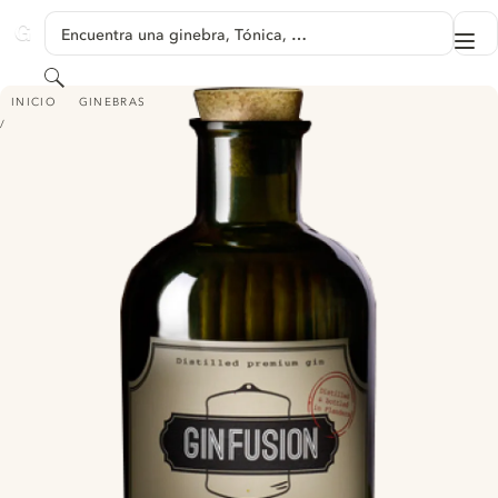
SALTAR A CONTENIDO
Encuentra una ginebra, Tónica, …
Me
GINVENTORY
Buscar
GINFUSION
INICIO
GINEBRAS