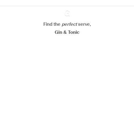
Paramétrer mes cookies
Refuser tout
Accepter tout
Find the
perfect
Ginventory
serve,
Gin & Tonic
News
Contact
Privacy Policy
Todas nuestras ginebras
Cookies Settings
Available on
Available on