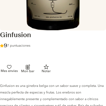
Ginfusion
Score :
9
/ 10
7 puntuaciones
Mes envies
Mon bar
Noter
Gin description
Ginfusion es una ginebra belga con un sabor suave y completa. Una
mezcla perfecta de especias y frutas. Los enebros son
innegablemente presente y complementado con sabor a cítricos
preciosa de cilantro y sinaastoetsen sutil de azahar. Raíz de ruibarbo