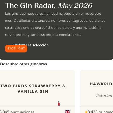
The Gin Radar,
May 2026
Los gins que nuestra comunidad ha puesto en el mapa este
mes. Destilerías artesanales, nombres consagrados, ediciones
raras: cada uno es una señal de los datos, y una invitación a
servir, probar y sacar sus propias conclusiones.
Explorar la selección
SPOTLIGHT
Descubre otras ginebras
HAWKRID
TWO BIRDS STRAWBERRY &
VANILLA GIN
Victorian
8.3
45 puntuaciones
8.4
38 puntuac