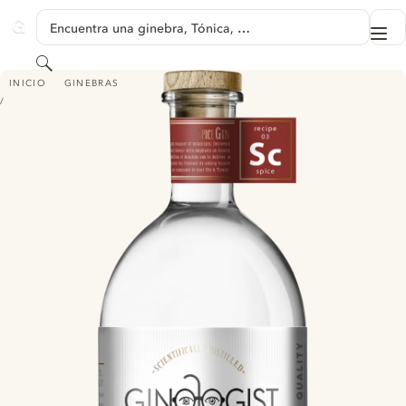
SALTAR A CONTENIDO
Encuentra una ginebra, Tónica, …
Me
GINVENTORY
Buscar
GINOLOGIST SPICE GIN - RECIPE 03
INICIO
GINEBRAS