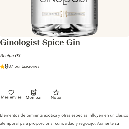
Ginologist Spice Gin
-
Recipe 03
Score :
9
/ 10
37 puntuaciones
Mes envies
Mon bar
Noter
Gin description
Elementos de pimienta exótica y otras especias influyen en un clásico
atemporal para proporcionar curiosidad y regocijo. Aumente su