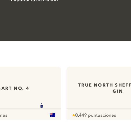
TRUE NORTH SHEF
ART NO. 4
GIN
ones
8.4
49 puntuaciones
Note :
/ 10
pour