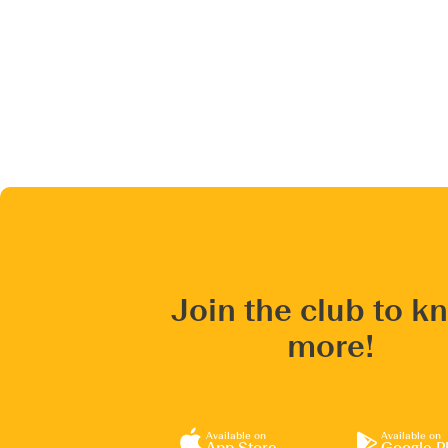
Join the club to k
more!
Available on
Available on
App Store
Google P