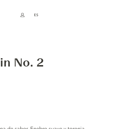
ES
Mi cuenta
book
Instagram
EN
FR
DE
NL
in No. 2
na de sabor. Enebro suave y toronja