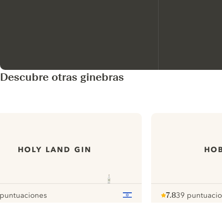
Descubre otras ginebras
HOLY LAND GIN
HOB
 puntuaciones
7.8
39 puntuaci
our
Note :
/ 10
pour
ui.nextImg