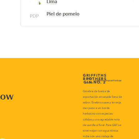
Lima
Piel de pomelo
now
lay