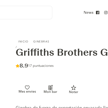
News
Face
GRIFFITHS BROTHERS GIN NO. 2
INICIO
GINEBRAS
Griffiths Brothers G
Score :
8.9
/ 10
17 puntuaciones
Mes envies
Mon bar
Noter
Gin description
Ginebra de fuerza de exportación envasada lle