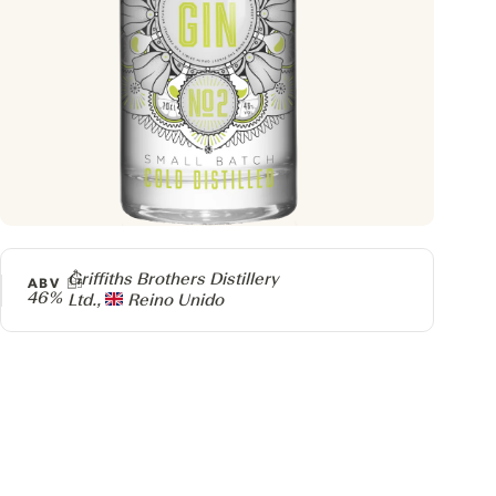
Producer
Griffiths Brothers Distillery
ABV
46%
Ltd.,
Reino Unido