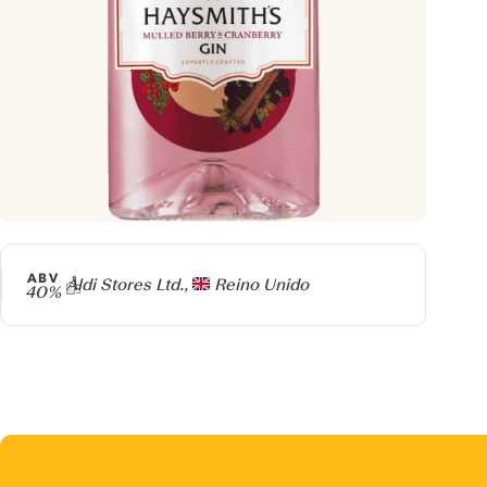
ABV
Producer
Aldi Stores Ltd.,
Reino Unido
40%