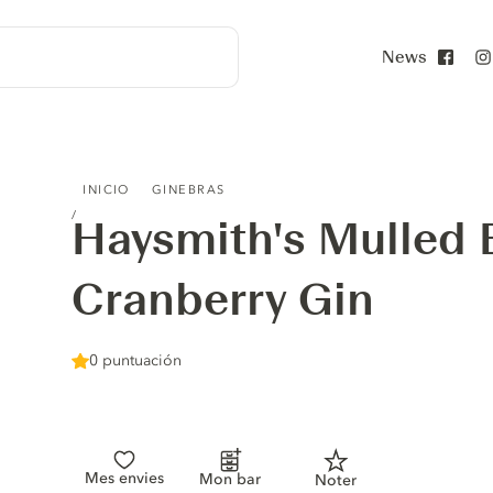
News
Face
HAYSMITH'S MULLED BERRY & CRANBERRY GIN
INICIO
GINEBRAS
Haysmith's Mulled 
Cranberry Gin
0 puntuación
Mes envies
Mon bar
Noter