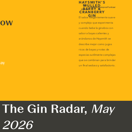
now
lay
The Gin Radar,
May
2026