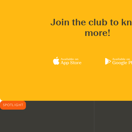
Join the club to k
more!
Available on
Available on
App Store
Google P
SPOTLIGHT