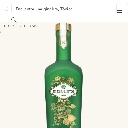
SALTAR A CONTENIDO
Encuentra una ginebra, Tónica, …
Me
GINVENTORY
Buscar
HOLLY'S GIN
INICIO
GINEBRAS