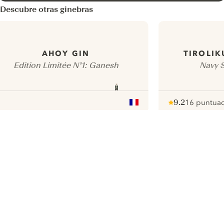
Descubre otras ginebras
AHOY GIN
TIROLI
Edition Limitée N°1: Ganesh
Navy S
9.2
16 puntua
Note :
/ 10
pour
ui.nextImg