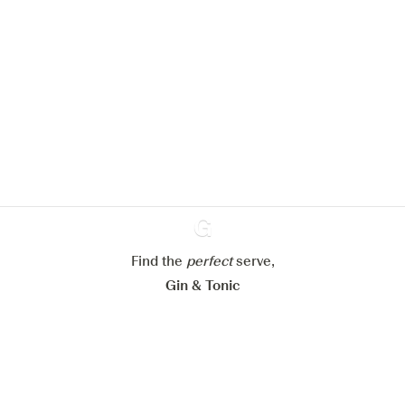
Nous aimerions utiliser des cookies
pour améliorer l’expérience de notre
site web.
En savoir plus sur
notre politique de gestion des
cookies
Paramétrer mes cookies
Refuser tout
Accepter tout
Find the
perfect
Ginventory
serve,
Gin & Tonic
News
Contact