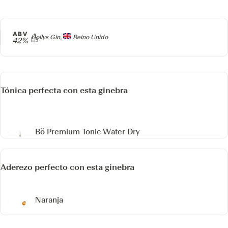
ABV
Producer
Hollys Gin,
Reino Unido
42%
Tónica perfecta con esta ginebra
Bö Premium Tonic Water Dry
Aderezo perfecto con esta ginebra
Naranja