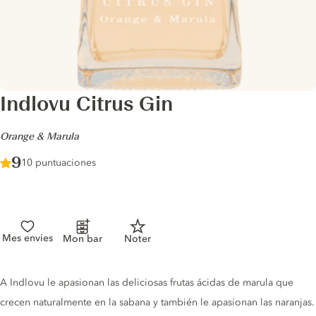
Indlovu Citrus Gin
-
Orange & Marula
Score :
9
/ 10
10 puntuaciones
Mes envies
Mon bar
Noter
Gin description
A Indlovu le apasionan las deliciosas frutas ácidas de marula que
crecen naturalmente en la sabana y también le apasionan las naranjas.