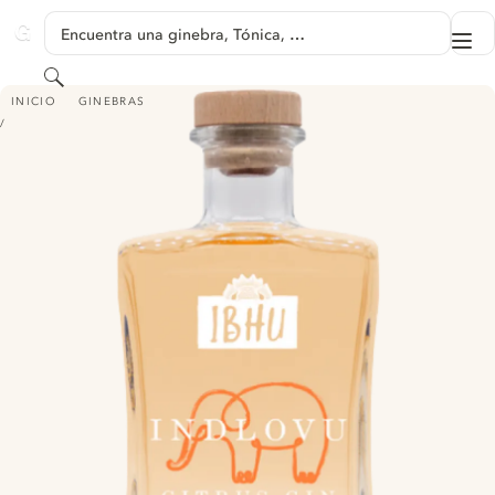
SALTAR A CONTENIDO
Encuentra una ginebra, Tónica, …
Me
GINVENTORY
Buscar
INDLOVU CITRUS GIN - ORANGE & MARULA
INICIO
GINEBRAS