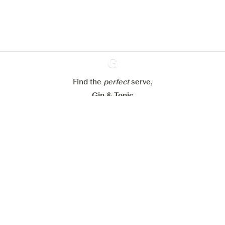
cookies
Paramétrer mes cookies
Refuser tout
Accepter tout
Find the
perfect
Ginventory
serve,
Gin & Tonic
News
Contact
Privacy Policy
Todas nuestras ginebras