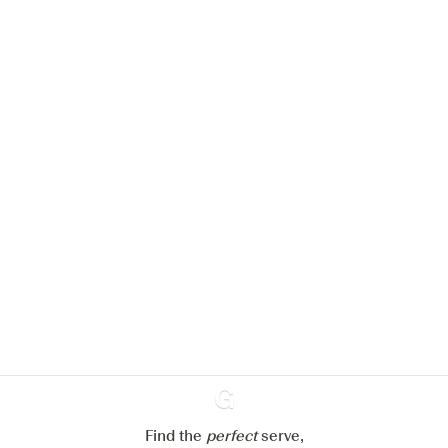
Nous aimerions utiliser des cookies
pour améliorer l’expérience de notre
site web.
En savoir plus sur
notre politique de gestion des
cookies
Paramétrer mes cookies
Find the
perfect
Ginventory
serve,
Refuser tout
Accepter tout