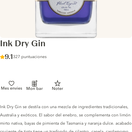
Ink Dry Gin
Score :
9.1
/ 10
327 puntuaciones
Mes envies
Mon bar
Noter
Gin description
Ink Dry Gin se destila con una mezcla de ingredientes tradicionales,
Australia y exóticos. El sabor del enebro, se complementa con limón
mirto nativa, bayas de pimienta de Tasmania y naranja dulce. acabado
crujiente de tinta tiene un trasfondo de cilantro, canela, cardamomo,