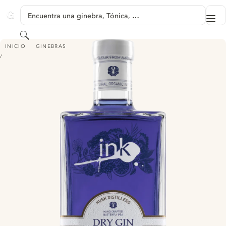
SALTAR A CONTENIDO
Encuentra una ginebra, Tónica, …
Me
GINVENTORY
Buscar
INK DRY GIN
INICIO
GINEBRAS