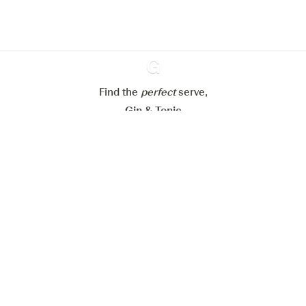
Paramétrer mes cookies
Refuser tout
Accepter tout
Find the
perfect
Ginventory
serve,
Gin & Tonic
News
Contact
Privacy Policy
Todas nuestras ginebras
Cookies Settings