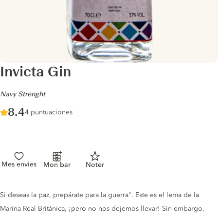
Invicta Gin
-
Navy Strenght
Score :
8.4
/ 10
4 puntuaciones
Mes envies
Mon bar
Noter
Gin description
Si deseas la paz, prepárate para la guerra". Este es el lema de la
Marina Real Británica, ¡pero no nos dejemos llevar! Sin embargo,