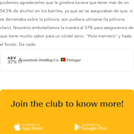
podemos agradecerles que la ginebra tuviera que tener más de un
54,5% de alcohol en los barriles, ya que así se aseguraban de que, si
se derramaba sobre la pólvora, aún pudiera utilizarse (la pólvora,
claro). Nosotros embotellamos la nuestra al 57% para asegurarnos de
que tiene mucho sabor para un cóctel serio. "Hola marinero" y hasta
el fondo. De nada.
ABV
Producer
Scoundrels Distilling Co.,
Portugal
57%
Join the club to know more!
Available on
Available on
App Store
Google Play