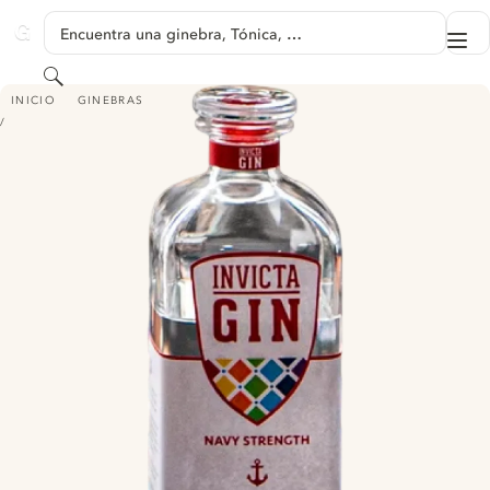
SALTAR A CONTENIDO
Encuentra una ginebra, Tónica, …
Me
GINVENTORY
Buscar
INVICTA GIN - NAVY STRENGHT
INICIO
GINEBRAS