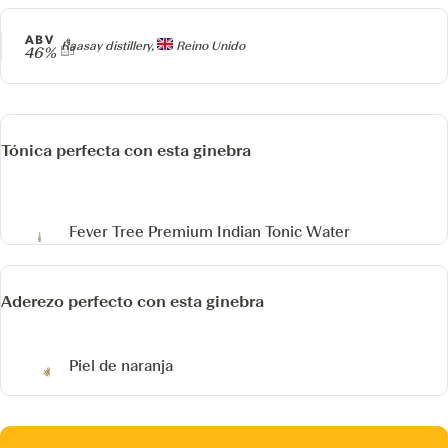
ABV
Producer
Raasay distillery,
Reino Unido
46%
Tónica perfecta con esta ginebra
Fever Tree Premium Indian Tonic Water
Aderezo perfecto con esta ginebra
Piel de naranja