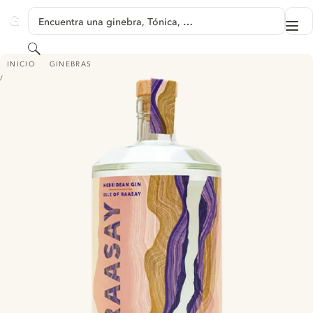
SALTAR A CONTENIDO
Encuentra una ginebra, Tónica, …
Me
GINVENTORY
Buscar
ISLE OF RAASAY DRY GIN
INICIO
GINEBRAS