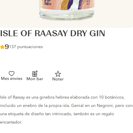
ISLE OF RAASAY DRY GIN
Score :
9
/ 10
137 puntuaciones
Mes envies
Mon bar
Noter
Gin description
Isle of Rassay es una ginebra hebrea elaborada con 10 botánicos,
incluido un enebro de la propia isla. Genial en un Negroni, pero con
una etiqueta de diseño tan intrincado, también es un regalo
encantador.