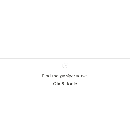
pour améliorer l’expérience de notre
site web.
En savoir plus sur
notre politique de gestion des
cookies
Paramétrer mes cookies
Refuser tout
Accepter tout
Find the
perfect
Ginventory
serve,
Gin & Tonic
News
Contact