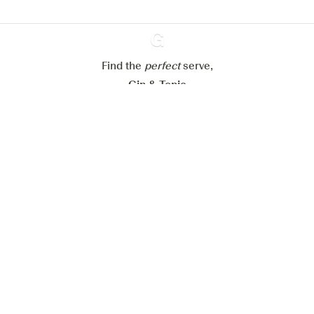
Paramétrer mes cookies
Refuser tout
Accepter tout
Find the
perfect
Ginventory
serve,
Gin & Tonic
News
Contact
Privacy Policy
Todas nuestras ginebras
Cookies Settings