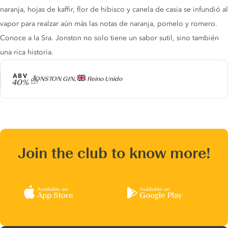
naranja, hojas de kaffir, flor de hibisco y canela de casia se infundió al
vapor para realzar aún más las notas de naranja, pomelo y romero.
Conoce a la Sra. Jonston no solo tiene un sabor sutil, sino también
una rica historia.
ABV
Producer
JONSTON GIN,
Reino Unido
40%
Join the club to know more!
Available on
Available on
App Store
Google Play