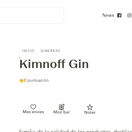
News
Face
KIMNOFF GIN
INICIO
GINEBRAS
Kimnoff Gin
0 puntuación
Mes envies
Mon bar
Noter
Gin description
familia de la calidad de los productos, destil