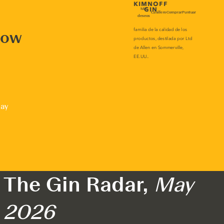
now
lay
The Gin Radar,
May
2026