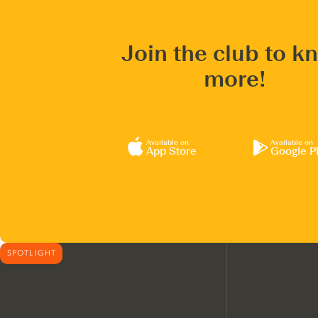
Join the club to k
more!
Available on
Available on
App Store
Google P
SPOTLIGHT