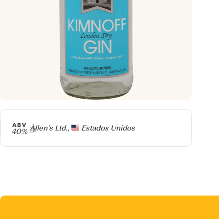
ABV
Producer
Allen's Ltd.,
Estados Unidos
40%