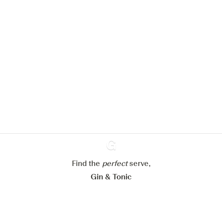
Nous aimerions utiliser des cookies
pour améliorer l’expérience de notre
site web.
En savoir plus sur
notre politique de gestion des
cookies
Paramétrer mes cookies
Refuser tout
Accepter tout
Find the
perfect
Ginventory
serve,
Gin & Tonic
News