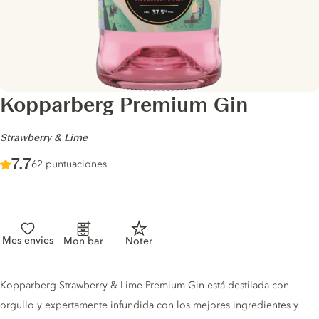
Kopparberg Premium Gin
-
Strawberry & Lime
Score :
7.7
/ 10
62 puntuaciones
Mes envies
Mon bar
Noter
Gin description
Kopparberg Strawberry & Lime Premium Gin está destilada con
orgullo y expertamente infundida con los mejores ingredientes y