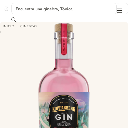
SALTAR A CONTENIDO
Encuentra una ginebra, Tónica, …
Me
GINVENTORY
Buscar
KOPPARBERG PREMIUM GIN - STRAWBERRY & LIME
INICIO
GINEBRAS