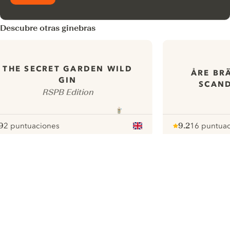
Descubre otras ginebras
THE SECRET GARDEN WILD
ÅRE BR
GIN
SCAND
RSPB Edition
9
2 puntuaciones
9.2
16 puntua
ote :
 10
pour
Note :
/ 10
pour
ui.nextImg