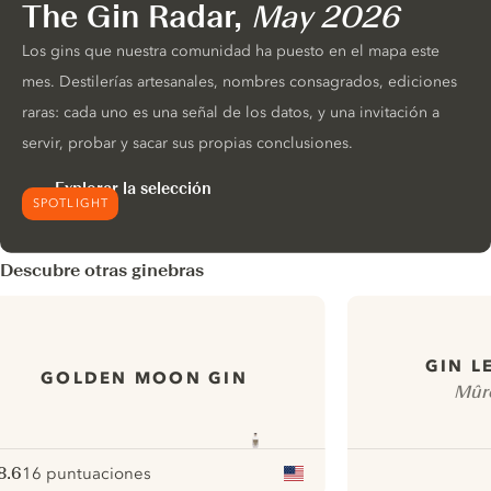
The Gin Radar,
May 2026
Los gins que nuestra comunidad ha puesto en el mapa este
mes. Destilerías artesanales, nombres consagrados, ediciones
raras: cada uno es una señal de los datos, y una invitación a
servir, probar y sacar sus propias conclusiones.
Explorar la selección
SPOTLIGHT
Descubre otras ginebras
GIN L
GOLDEN MOON GIN
Mûre
8.6
16 puntuaciones
ote :
 10
pour