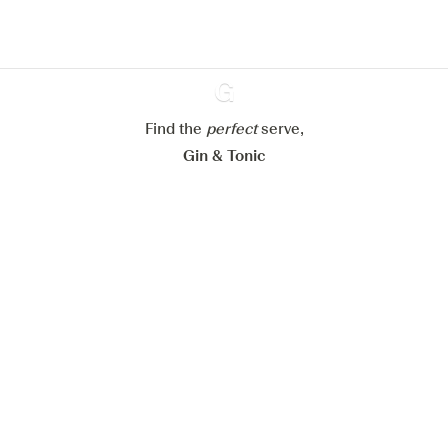
Paramétrer mes cookies
Refuser tout
Accepter tout
Find the
perfect
Ginventory
serve,
Gin & Tonic
News
Contact
Privacy Policy
Todas nuestras ginebras
Cookies Settings