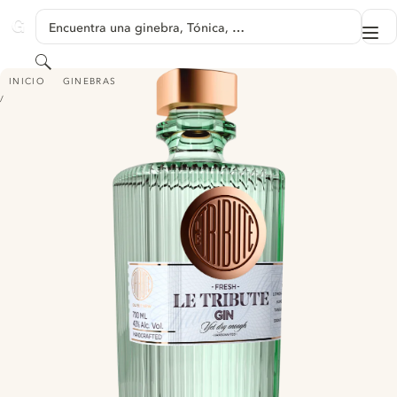
SALTAR A CONTENIDO
Encuentra una ginebra, Tónica, …
Me
GINVENTORY
Buscar
LE TRIBUTE GIN
INICIO
GINEBRAS