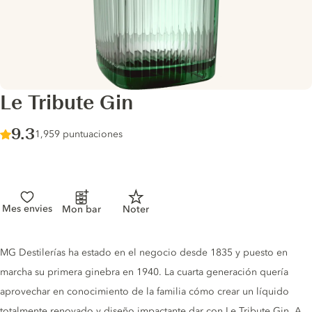
Le Tribute Gin
Score :
9.3
/ 10
1,959 puntuaciones
Mes envies
Mon bar
Noter
Gin description
MG Destilerías ha estado en el negocio desde 1835 y puesto en
marcha su primera ginebra en 1940. La cuarta generación quería
aprovechar en conocimiento de la familia cómo crear un líquido
totalmente renovado y diseño impactante dar con Le Tribute Gin. A