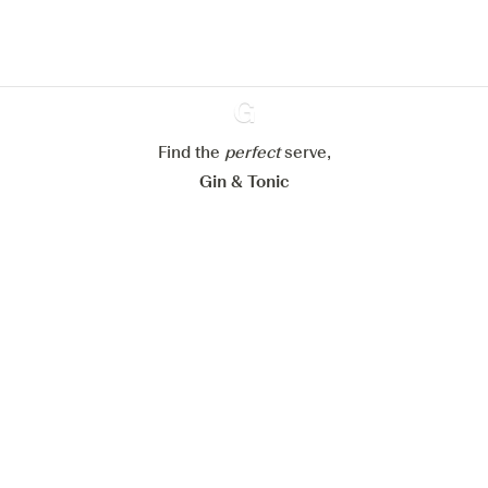
cookies
Paramétrer mes cookies
Refuser tout
Accepter tout
Find the
perfect
Ginventory
serve,
Gin & Tonic
News
Contact
Privacy Policy
Todas nuestras ginebras
Cookies Settings