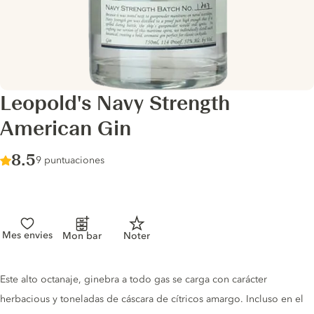
Leopold's Navy Strength
American Gin
Score :
8.5
/ 10
9 puntuaciones
Mes envies
Mon bar
Noter
Gin description
Este alto octanaje, ginebra a todo gas se carga con carácter
herbacious y toneladas de cáscara de cítricos amargo. Incluso en el