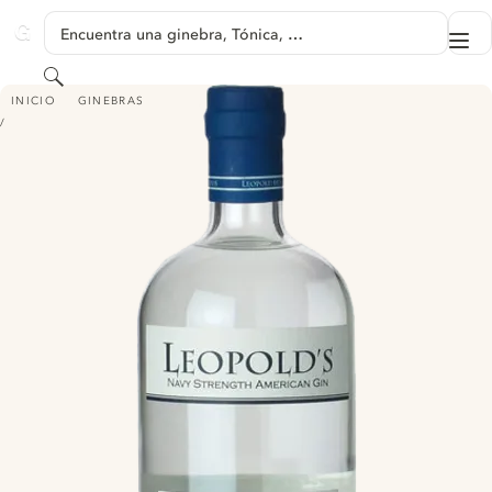
SALTAR A CONTENIDO
Encuentra una ginebra, Tónica, …
Me
GINVENTORY
Buscar
LEOPOLD'S NAVY STRENGTH AMERICAN GIN
INICIO
GINEBRAS